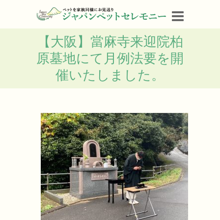
【大阪】當麻寺来迎院柏
原墓地にて月例法要を開
催いたしました。