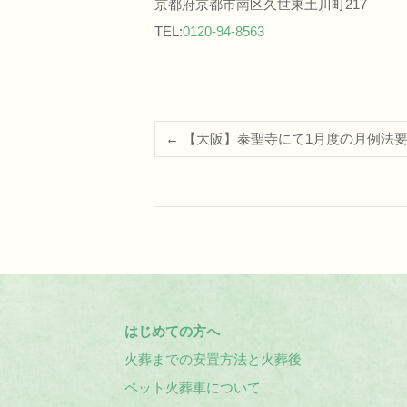
京都府京都市南区久世東土川町217
TEL:
0120-94-8563
←
【大阪】泰聖寺にて1月度の月例法
はじめての方へ
火葬までの安置方法と火葬後
ペット火葬車について