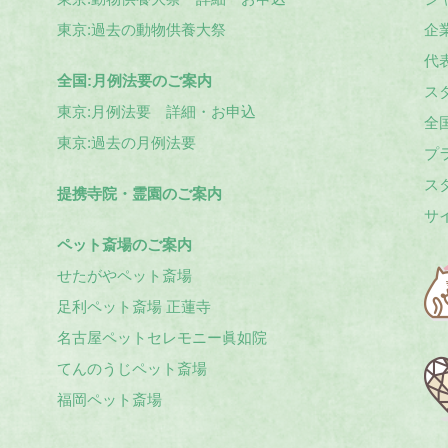
東京:過去の動物供養大祭
企
代
全国:月例法要のご案内
ス
東京:月例法要 詳細・お申込
全
東京:過去の月例法要
プ
ス
提携寺院・霊園のご案内
サ
ペット斎場のご案内
せたがやペット斎場
足利ペット斎場 正蓮寺
名古屋ペットセレモニー眞如院
てんのうじペット斎場
福岡ペット斎場