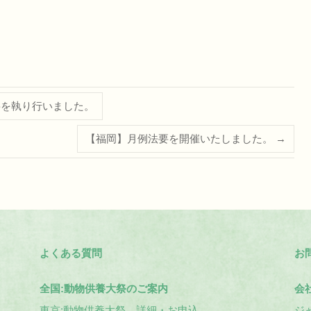
要を執り行いました。
【福岡】月例法要を開催いたしました。
→
よくある質問
お
全国:動物供養大祭のご案内
会
東京:動物供養大祭 詳細・お申込
ジ