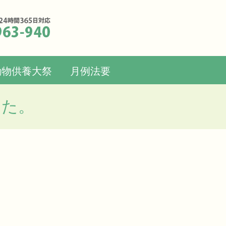
動物供養大祭
月例法要
した。