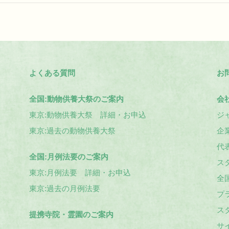
よくある質問
お
全国:動物供養大祭のご案内
会
東京:動物供養大祭 詳細・お申込
ジ
東京:過去の動物供養大祭
企
代
全国:月例法要のご案内
ス
東京:月例法要 詳細・お申込
全
東京:過去の月例法要
プ
ス
提携寺院・霊園のご案内
サ