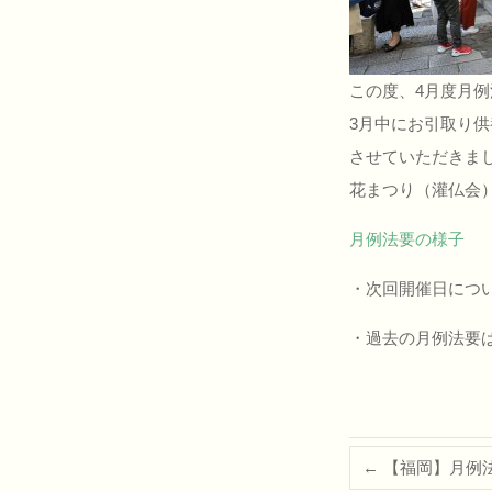
この度、4月度月
3月中にお引取り
させていただきま
花まつり（灌仏会
月例法要の様子
・次回開催日につ
・過去の月例法要
←
【福岡】月例