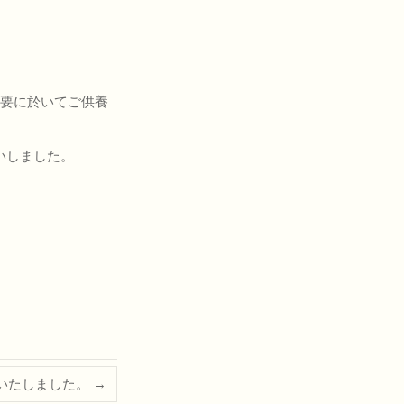
法要に於いてご供養
いしました。
いたしました。
→