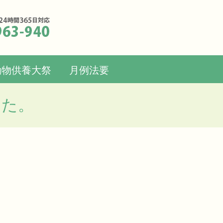
動物供養大祭
月例法要
した。