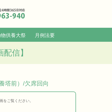
動物供養大祭
月例法要
画配信】
埋葬式：供養塔前）/欠席回向
画をご覧ください。